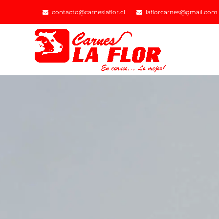
contacto@carneslaflor.cl
laflorcarnes@gmail.com